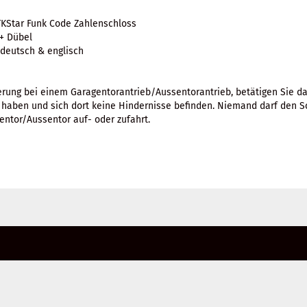
TKStar Funk Code Zahlenschloss
 + Dübel
 deutsch & englisch
ung bei einem Garagentorantrieb/Aussentorantrieb, betätigen Sie da
ld haben und sich dort keine Hindernisse befinden. Niemand darf den 
ntor/Aussentor auf- oder zufahrt.
e bitte die
Homepage
zu diesem Artikel.