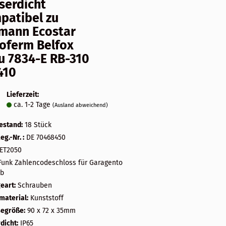
serdicht
patibel zu
mann Ecostar
oferm Belfox
u 7834-E RB-310
410
Lieferzeit:
ca. 1-2 Tage
(Ausland abweichend)
estand:
18
Stück
g.-Nr. :
DE 70468450
ET2050
Funk Zahlencodeschloss für Garagento
eb
eart:
Schrauben
material:
Kunststoff
egröße:
90 x 72 x 35mm
dicht:
IP65