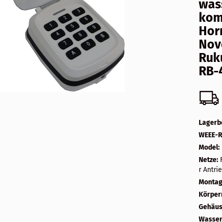
was
kom
Hor
Nov
Ruk
RB-
Lagerb
WEEE-Re
Model:
Netze:
r Antri
Montag
Körper
Gehäus
Wasser