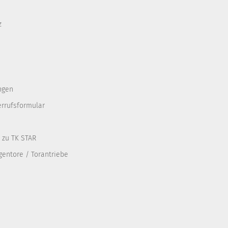
z
ngen
errufsformular
 zu TK STAR
entore / Torantriebe