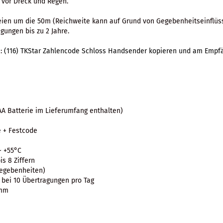
 vor Dreck und Regen.
eien um die 50m (Reichweite kann auf Grund von Gegebenheitseinflüsse
igungen bis zu 2 Jahre.
n:
(116) TKStar Zahlencode Schloss Handsender kopieren und am Empf
A Batterie im Lieferumfang enthalten)
e + Festcode
~ +55°C
s 8 Ziffern
Gegebenheiten)
e bei 10 Übertragungen pro Tag
5mm