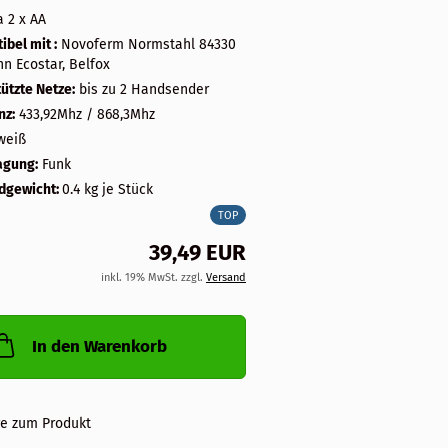
a 2 x AA
bel mit :
Novoferm Normstahl 84330
n Ecostar, Belfox
ützte Netze:
bis zu 2 Handsender
nz:
433,92Mhz / 868,3Mhz
weiß
agung:
Funk
dgewicht:
0.4
kg je Stück
TOP
39,49 EUR
inkl. 19% MwSt. zzgl.
Versand
In den Warenkorb
ge zum Produkt