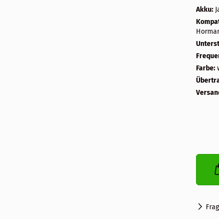
Akku:
J
Kompati
Horman
Unterst
Freque
Farbe:
Übertr
Versan
Fra