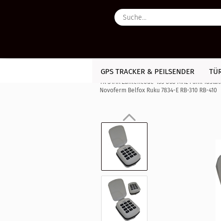
GPS TRACKER & PEILSENDER
TÜ
»
Startseite
Handsender für Garagentor
TK STAR Zahlencode 433 868 MHz Funk Tastat
Novoferm Belfox Ruku 7834-E RB-310 RB-410