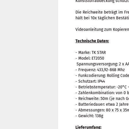
Kunststoffabdeckung schützt
Die Reichweite beträgt im Fr
hält bei 10x täglichen Bestät
Videoanleitung zum Kopiere
Technische Daten:
- Marke: TK STAR
- Model: ET2050
Spannungsversorgung: 2 x AA
- Frequenz: 433,92-868 Mhz
- Funkcodierung: Rolling Cod
- Schutzart: IP44
- Betriebstemperatur: -20°C 
- Zahlenkombination: von 0 bi
- Reichweite: 50m (je nach 
- Batteriedauer: etwa 2 Jahr
- Abmessungen: 80 x 75 x 3
- Gewicht: 138g
Lieferumfang: