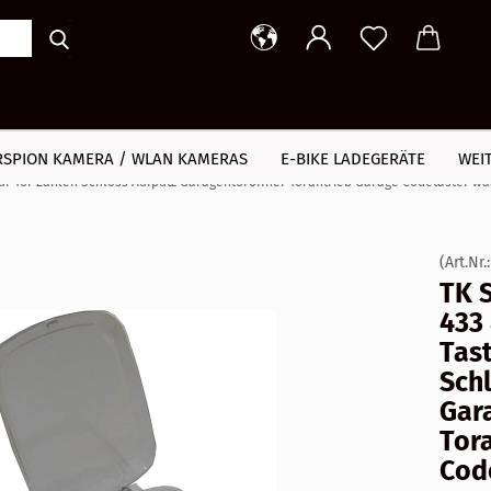
Suche...
RSPION KAMERA / WLAN KAMERAS
E-BIKE LADEGERÄTE
WEI
»
antrieb
ur Tor Zahlen Schloss Aufputz Garagentoröffner Torantrieb Garage Codetaster w
(Art.Nr.
TK 
433
Tast
Sch
Gar
Tor
Cod