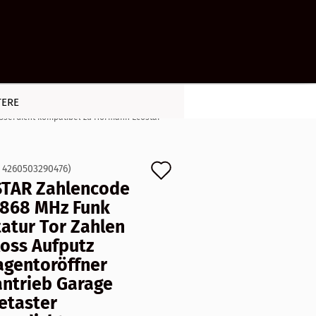
TERE
asserdicht kompatibel zu Hormann Ecostar
Auf
:
4260503290476
)
STAR Zahlencode
den
 868 MHz Funk
Merkzettel
atur Tor Zahlen
loss Aufputz
agentoröffner
antrieb Garage
etaster